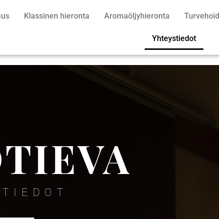
aus
Klassinen hieronta
Aromaöljyhieronta
Turvehoid
Yhteystiedot
OTIEVA
STIEDOT